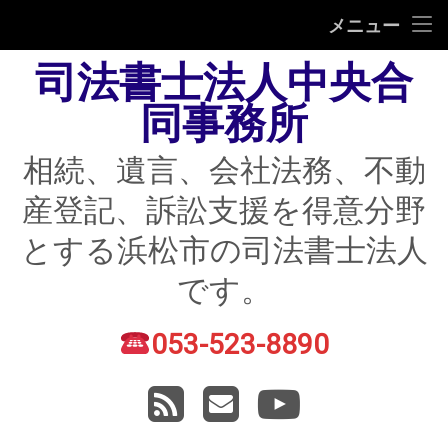
HOME
メニュー
司法書士法人中央合
相続
同事務所
遺言
相続、遺言、会社法務、不動
不動産登記
産登記、訴訟支援を得意分野
債務整理
とする浜松市の司法書士法人
住宅ローン返済にお困りの方
です。
民事紛争
053-523-8890
電話番号:
賃貸トラブル
RSS
メールアドレス
YouTube
会社法務