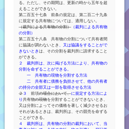
る。ただし、その期間は、更新の時から五年を超
えることができない。
第二百五十七条 前条の規定は、第二百二十九条
に規定する共有物については、適用しない。
（裁判による共有物の分割）
（裁判による共有物
の分割）
第二百五十八条 共有物の分割について共有者間
に協議が調わないとき
、又は協議をすることがで
きないとき
は、その分割を裁判所に請求すること
ができる。
２ 裁判所は、次に掲げる方法により、共有物の
分割を命ずることができる。
一 共有物の現物を分割する方法
二 共有者に債務を負担させて、他の共有者
の持分の全部又は一部を取得させる方法
２
３
前項
の場合において、
に規定する方法によ
り
共有物
の現物
を分割することができないとき、
又は分割によってその価格を著しく減少させるお
それがあるときは、裁判所は、その競売を命ずる
ことができる。
４ 裁判所は、共有物の分割の裁判において、当