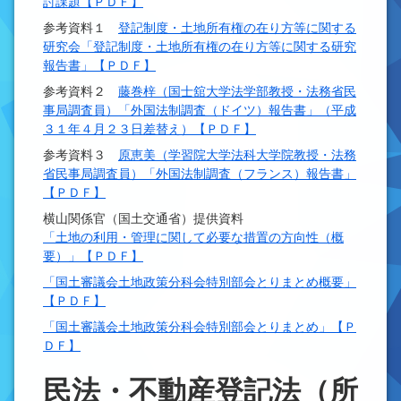
討課題【ＰＤＦ】
参考資料１
登記制度・土地所有権の在り方等に関する
研究会「登記制度・土地所有権の在り方等に関する研究
報告書」【ＰＤＦ】
参考資料２
藤巻梓（国士舘大学法学部教授・法務省民
事局調査員）「外国法制調査（ドイツ）報告書」（平成
３１年４月２３日差替え）【ＰＤＦ】
参考資料３
原恵美（学習院大学法科大学院教授・法務
省民事局調査員）「外国法制調査（フランス）報告書」
【ＰＤＦ】
横山関係官（国土交通省）提供資料
「土地の利用・管理に関して必要な措置の方向性（概
要）」【ＰＤＦ】
「国土審議会土地政策分科会特別部会とりまとめ概要」
【ＰＤＦ】
「国土審議会土地政策分科会特別部会とりまとめ」【Ｐ
ＤＦ】
民法・不動産登記法（所