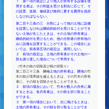
７ 第一項の規定により他人が所有する設備を使
用する者は、その利益を受ける割合に応じて、そ
の設置、改築、修繕及び維持に要する費用を負担
しなければならない。
第二百十三条の三 分割によって他の土地に設備
を設置しなければ継続的給付を受けることができ
ない土地が生じたときは、その土地の所有者は、
継続的給付を受けるため、他の分割者の所有地の
みに設備を設置することができる。この場合にお
いては、前条第五項の規定は、適用しない。
２ 前項の規定は、土地の所有者がその土地の一
部を譲り渡した場合について準用する。
（竹木の枝の切除及び根の切取り）
第二百三十三条
隣地
土地の所有者は、隣地
の竹
木の枝が境界線を越えるときは、その竹木の所有
者に、その枝を切除させることができる。
２ 前項の場合において、竹木が数人の共有に属
するときは、各共有者は、その枝を切り取ること
ができる。
３ 第一項の場合において、次に掲げるときは、
土地の所有者は、その枝を切り取ることができ