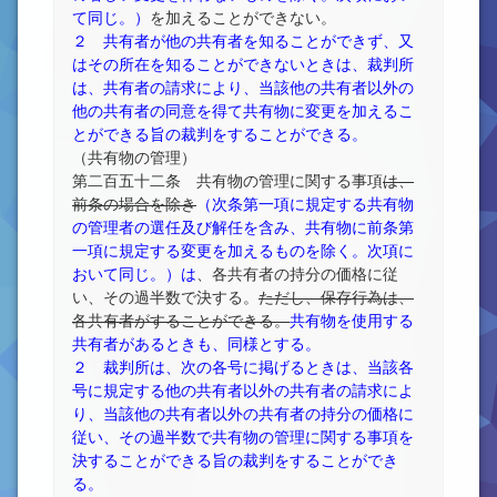
て同じ。）
を加えることができない。
２ 共有者が他の共有者を知ることができず、又
はその所在を知ることができないときは、裁判所
は、共有者の請求により、当該他の共有者以外の
他の共有者の同意を得て共有物に変更を加えるこ
とができる旨の裁判をすることができる。
（共有物の管理）
第二百五十二条 共有物の管理に関する事項
は、
前条の場合を除き
（次条第一項に規定する共有物
の管理者の選任及び解任を含み、共有物に前条第
一項に規定する変更を加えるものを除く。次項に
おいて同じ。）は
、各共有者の持分の価格に従
い、その過半数で決する。
ただし、保存行為は、
各共有者がすることができる。
共有物を使用する
共有者があるときも、同様とする。
２ 裁判所は、次の各号に掲げるときは、当該各
号に規定する他の共有者以外の共有者の請求によ
り、当該他の共有者以外の共有者の持分の価格に
従い、その過半数で共有物の管理に関する事項を
決することができる旨の裁判をすることができ
る。