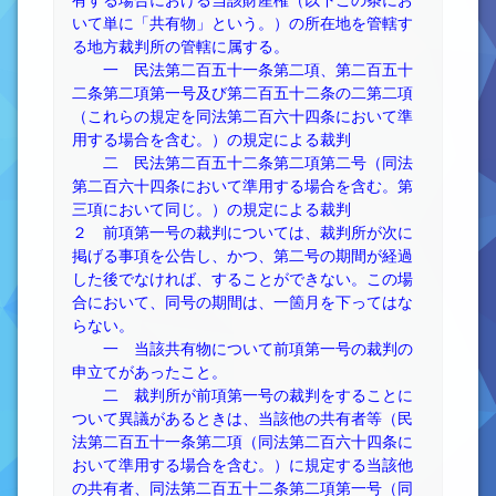
有する場合における当該財産権（以下この条にお
いて単に「共有物」という。）の所在地を管轄す
る地方裁判所の管轄に属する。
一 民法第二百五十一条第二項、第二百五十
二条第二項第一号及び第二百五十二条の二第二項
（これらの規定を同法第二百六十四条において準
用する場合を含む。）の規定による裁判
二 民法第二百五十二条第二項第二号（同法
第二百六十四条において準用する場合を含む。第
三項において同じ。）の規定による裁判
２ 前項第一号の裁判については、裁判所が次に
掲げる事項を公告し、かつ、第二号の期間が経過
した後でなければ、することができない。この場
合において、同号の期間は、一箇月を下ってはな
らない。
一 当該共有物について前項第一号の裁判の
申立てがあったこと。
二 裁判所が前項第一号の裁判をすることに
ついて異議があるときは、当該他の共有者等（民
法第二百五十一条第二項（同法第二百六十四条に
おいて準用する場合を含む。）に規定する当該他
の共有者、同法第二百五十二条第二項第一号（同