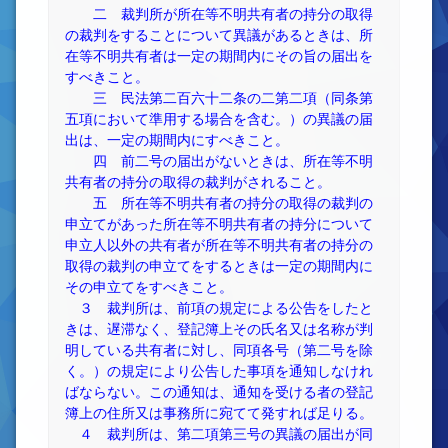
二 裁判所が所在等不明共有者の持分の取得
の裁判をすることについて異議があるときは、所
在等不明共有者は一定の期間内にその旨の届出を
すべきこと。
三 民法第二百六十二条の二第二項（同条第
五項において準用する場合を含む。）の異議の届
出は、一定の期間内にすべきこと。
四 前二号の届出がないときは、所在等不明
共有者の持分の取得の裁判がされること。
五 所在等不明共有者の持分の取得の裁判の
申立てがあった所在等不明共有者の持分について
申立人以外の共有者が所在等不明共有者の持分の
取得の裁判の申立てをするときは一定の期間内に
その申立てをすべきこと。
３ 裁判所は、前項の規定による公告をしたと
きは、遅滞なく、登記簿上その氏名又は名称が判
明している共有者に対し、同項各号（第二号を除
く。）の規定により公告した事項を通知しなけれ
ばならない。この通知は、通知を受ける者の登記
簿上の住所又は事務所に宛てて発すれば足りる。
４ 裁判所は、第二項第三号の異議の届出が同