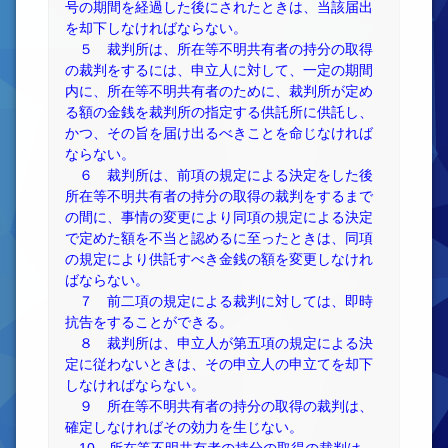
号の期間を経過した後にされたときは、当該届出
を却下しなければならない。
５ 裁判所は、所在等不明共有者の持分の取得
の裁判をするには、申立人に対して、一定の期間
内に、所在等不明共有者のために、裁判所が定め
る額の金銭を裁判所の指定する供託所に供託し、
かつ、その旨を届け出るべきことを命じなければ
ならない。
６ 裁判所は、前項の規定による決定をした後
所在等不明共有者の持分の取得の裁判をするまで
の間に、事情の変更により同項の規定による決定
で定めた額を不当と認めるに至ったときは、同項
の規定により供託すべき金銭の額を変更しなけれ
ばならない。
７ 前二項の規定による裁判に対しては、即時
抗告をすることができる。
８ 裁判所は、申立人が第五項の規定による決
定に従わないときは、その申立人の申立てを却下
しなければならない。
９ 所在等不明共有者の持分の取得の裁判は、
確定しなければその効力を生じない。