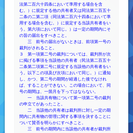
法第二百六十四条において準用する場合を含
む。）に規定する他の共有者又は同法第二百五十
二条の二第二項（同法第二百六十四条において準
用する場合を含む。）に規定する当該共有者をい
う。第六項において同じ。）は一定の期間内にそ
の旨の届出をすべきこと。
三 前号の届出がないときは、前項第一号の
裁判がされること。
３ 第一項第二号の裁判については、裁判所が次
に掲げる事項を当該他の共有者（民法第二百五十
二条第二項第二号に規定する当該他の共有者をい
う。以下この項及び次項において同じ。）に通知
し、かつ、第二号の期間が経過した後でなけれ
ば、することができない。この場合において、同
号の期間は、一箇月を下ってはならない。
一 当該共有物について第一項第二号の裁判
の申立てがあったこと。
二 当該他の共有者は裁判所に対し一定の期
間内に共有物の管理に関する事項を決することに
ついて賛否を明らかにすべきこと。
三 前号の期間内に当該他の共有者が裁判所