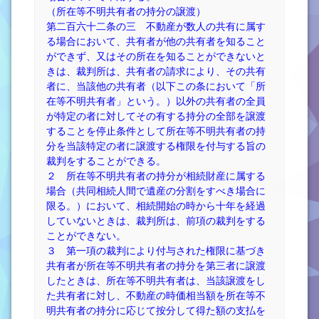
（所在等不明共有者の持分の譲渡）
第二百六十二条の三 不動産が数人の共有に属す
る場合において、共有者が他の共有者を知ること
ができず、又はその所在を知ることができないと
きは、裁判所は、共有者の請求により、その共有
者に、当該他の共有者（以下この条において「所
在等不明共有者」という。）以外の共有者の全員
が特定の者に対してその有する持分の全部を譲渡
することを停止条件として所在等不明共有者の持
分を当該特定の者に譲渡する権限を付与する旨の
裁判をすることができる。
２ 所在等不明共有者の持分が相続財産に属する
場合（共同相続人間で遺産の分割をすべき場合に
限る。）において、相続開始の時から十年を経過
していないときは、裁判所は、前項の裁判をする
ことができない。
３ 第一項の裁判により付与された権限に基づき
共有者が所在等不明共有者の持分を第三者に譲渡
したときは、所在等不明共有者は、当該譲渡をし
た共有者に対し、不動産の時価相当額を所在等不
明共有者の持分に応じて按分して得た額の支払を