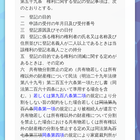
第五十九条 権利に関する登記の登記事項は、次
のとおりとする。
一 登記の目的
二 申請の受付の年月日及び受付番号
三 登記原因及びその日付
四 登記に係る権利の権利者の氏名又は名称及び
住所並びに登記名義人が二人以上であるときは当
該権利の登記名義人ごとの持分
五 登記の目的である権利の消滅に関する定めが
あるときは、その定め
六 共有物分割禁止の定め（共有物若しくは所有
権以外の財産権について民法（明治二十九年法律
第八十九号）第二百五十六条第一項ただし書（同
法第二百六十四条において準用する場合を含
む。）
若しくは第九百八条第二項
の規定により分
割をしない旨の契約をした場合若しくは
同法第九
百八条
同条第一項
の規定により被相続人が遺言で
共有物若しくは所有権以外の財産権について分割
を禁止した場合における共有物若しくは所有権以
外の財産権の分割を禁止する定め又は同法第
九百
七条第三項
同条第四項
の規定により家庭裁判所が