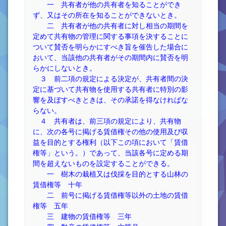
一 共有者が他の共有者を知ることができ
ず、又はその所在を知ることができないとき。
二 共有者が他の共有者に対し相当の期間を
定めて共有物の管理に関する事項を決することに
ついて賛否を明らかにすべき旨を催告した場合に
おいて、当該他の共有者がその期間内に賛否を明
らかにしないとき。
３ 前二項の規定による決定が、共有者間の決
定に基づいて共有物を使用する共有者に特別の影
響を及ぼすべきときは、その承諾を得なければな
らない。
４ 共有者は、前三項の規定により、共有物
に、次の各号に掲げる賃借権その他の使用及び収
益を目的とする権利（以下この項において「賃借
権等」という。）であって、当該各号に定める期
間を超えないものを設定することができる。
一 樹木の栽植又は伐採を目的とする山林の
賃借権等 十年
二 前号に掲げる賃借権等以外の土地の賃借
権等 五年
三 建物の賃借権等 三年