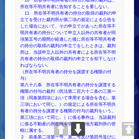
10 所在等不明共有者の持分の取得の裁判は、
所在等不明共有者に告知することを要しない。
11 所在等不明共有者の持分の取得の裁判の申
立てを受けた裁判所が第二項の規定による公告を
した場合において、その申立てがあった所在等不
明共有者の持分について申立人以外の共有者が同
項第五号の期間が経過した後に所在等不明共有者
の持分の取得の裁判の申立てをしたときは、裁判
所は、当該申立人以外の共有者による所在等不明
共有者の持分の取得の裁判の申立てを却下しなけ
ればならない。
（所在等不明共有者の持分を譲渡する権限の付
与）
第八十八条 所在等不明共有者の持分を譲渡する
権限の付与の裁判（民法第二百六十二条の三第一
項（同条第四項において準用する場合を含む。第
三項において同じ。）の規定による所在等不明共
有者の持分を譲渡する権限の付与の裁判をいう。
第三項において同じ。）に係る事件は、当該裁判
に係る不動産の所在地を管轄する地方裁判所の管
轄に属する。
２ 前条第二項第一号、第二号及び第四号並びに