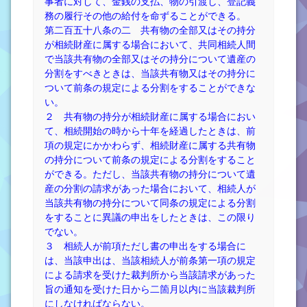
事者に対して、金銭の支払、物の引渡し、登記義
務の履行その他の給付を命ずることができる。
第二百五十八条の二 共有物の全部又はその持分
が相続財産に属する場合において、共同相続人間
で当該共有物の全部又はその持分について遺産の
分割をすべきときは、当該共有物又はその持分に
ついて前条の規定による分割をすることができな
い。
２ 共有物の持分が相続財産に属する場合におい
て、相続開始の時から十年を経過したときは、前
項の規定にかかわらず、相続財産に属する共有物
の持分について前条の規定による分割をすること
ができる。ただし、当該共有物の持分について遺
産の分割の請求があった場合において、相続人が
当該共有物の持分について同条の規定による分割
をすることに異議の申出をしたときは、この限り
でない。
３ 相続人が前項ただし書の申出をする場合に
は、当該申出は、当該相続人が前条第一項の規定
による請求を受けた裁判所から当該請求があった
旨の通知を受けた日から二箇月以内に当該裁判所
にしなければならない。