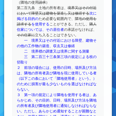
（隣地の使用
請求
）
第二百九条 土地の所有者は、
境界又はその付近
において障壁又は建物を築造し又は修繕する
次に
掲げる目的の
ため必要な範囲内で、隣地
の使用を
請求する
を使用する
ことができる。ただし、
隣人
住家については、その居住者
の承諾がなければ、
その住家に
立ち入ることはできない。
一 境界又はその付近における障壁、建物そ
の他の工作物の築造、収去又は修繕
二 境界標の調査又は境界に関する測量
三 第二百三十三条第三項の規定による枝の
切取り
２ 前項の場合には、使用の日時、場所及び方法
は、隣地の所有者及び隣地を現に使用している者
（以下この条において「隣地使用者」という。）
のために損害が最も少ないものを選ばなければな
らない。
３ 第一項の規定により隣地を使用する者は、あ
らかじめ、その目的、日時、場所及び方法を隣地
の所有者及び隣地使用者に通知しなければならな
い。ただし、あらかじめ通知することが困難なと