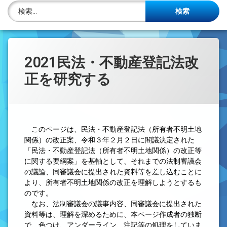
株主名簿管理人
検索:
ご相談について
事務所概要
2021民法・不動産登記法改
正を研究する
投稿記事一覧
アクセス
法律を勉強しよう
このページは、民法・不動産登記法（所有者不明土地
関係）の改正案、令和３年２月２日に閣議決定された
司法書士資格者・受験生募集中
「
民法・不動産登記法（所有者不明土地関係）の改正等
に関する要綱案」を基軸として、それまでの法制審議会
の議論、同審議会に提出された資料等を差し込むことに
より、所有者不明土地関係の改正を理解しようとするも
のです。
なお、法制審議会の議事内容、同審議会に提出された
資料等は、理解を深めるために、本ページ作成者の独断
で、色つけ、アンダーライン、注記等の処理をしていま