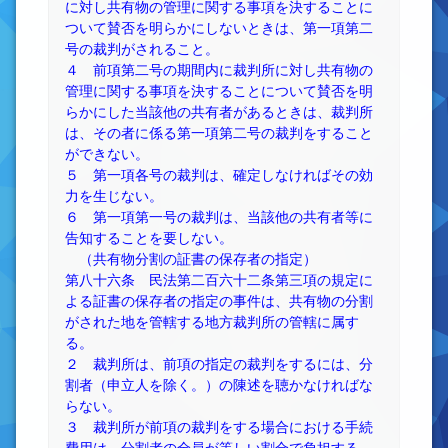
に対し共有物の管理に関する事項を決することに
ついて賛否を明らかにしないときは、第一項第二
号の裁判がされること。
４ 前項第二号の期間内に裁判所に対し共有物の
管理に関する事項を決することについて賛否を明
らかにした当該他の共有者があるときは、裁判所
は、その者に係る第一項第二号の裁判をすること
ができない。
５ 第一項各号の裁判は、確定しなければその効
力を生じない。
６ 第一項第一号の裁判は、当該他の共有者等に
告知することを要しない。
（共有物分割の証書の保存者の指定）
第八十六条 民法第二百六十二条第三項の規定に
よる証書の保存者の指定の事件は、共有物の分割
がされた地を管轄する地方裁判所の管轄に属す
る。
２ 裁判所は、前項の指定の裁判をするには、分
割者（申立人を除く。）の陳述を聴かなければな
らない。
３ 裁判所が前項の裁判をする場合における手続