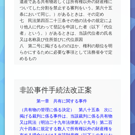
遺産である共有物若しくは所有権以外の財産権に
ついてした分割を禁止する審判をいう。第六十五
条において同じ。）があるときは、その定め
七 民法第四百二十三条その他の法令の規定によ
り他人に代わって登記を申請した者（以下「代位
者」という。）があるときは、当該代位者の氏名
又は名称及び住所並びに代位原因
八 第二号に掲げるもののほか、権利の順位を明
らかにするために必要な事項として法務省令で定
めるもの
非訟事件手続法改正案
第一章 共有に関する事件
（共有物の管理に係る決定）
第八十五条 次に
掲げる裁判に係る事件は、当該裁判に係る共有物
又は民法（明治二十九年法律第八十九号）第二百
六十四条に規定する数人で所有権以外の財産権を