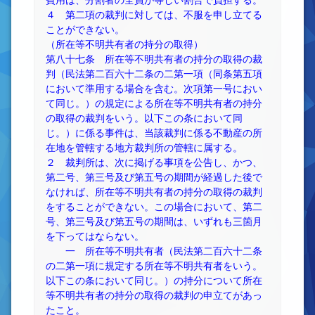
費用は、分割者の全員が等しい割合で負担する。
４ 第二項の裁判に対しては、不服を申し立てる
ことができない。
（所在等不明共有者の持分の取得）
第八十七条 所在等不明共有者の持分の取得の裁
判（民法第二百六十二条の二第一項（同条第五項
において準用する場合を含む。次項第一号におい
て同じ。）の規定による所在等不明共有者の持分
の取得の裁判をいう。以下この条において同
じ。）に係る事件は、当該裁判に係る不動産の所
在地を管轄する地方裁判所の管轄に属する。
２ 裁判所は、次に掲げる事項を公告し、かつ、
第二号、第三号及び第五号の期間が経過した後で
なければ、所在等不明共有者の持分の取得の裁判
をすることができない。この場合において、第二
号、第三号及び第五号の期間は、いずれも三箇月
を下ってはならない。
一 所在等不明共有者（民法第二百六十二条
の二第一項に規定する所在等不明共有者をいう。
以下この条において同じ。）の持分について所在
等不明共有者の持分の取得の裁判の申立てがあっ
たこと。