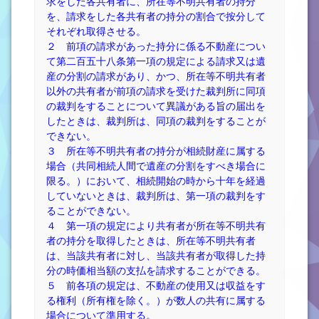
求をした各共有者に、所在等不明共有者の持分
を、請求をした各共有者の持分の割合で按分して
それぞれ取得させる。
２ 前項の請求があった持分に係る不動産につい
て第二百五十八条第一項の規定による請求又は遺
産の分割の請求があり、かつ、所在等不明共有者
以外の共有者が前項の請求を受けた裁判所に同項
の裁判をすることについて異議がある旨の届出を
したときは、裁判所は、同項の裁判をすることが
できない。
３ 所在等不明共有者の持分が相続財産に属する
場合（共同相続人間で遺産の分割をすべき場合に
限る。）において、相続開始の時から十年を経過
していないときは、裁判所は、第一項の裁判をす
ることができない。
４ 第一項の規定により共有者が所在等不明共有
者の持分を取得したときは、所在等不明共有者
は、当該共有者に対し、当該共有者が取得した持
分の時価相当額の支払を請求することができる。
５ 前各項の規定は、不動産の使用又は収益をす
る権利（所有権を除く。）が数人の共有に属する
場合について準用する。