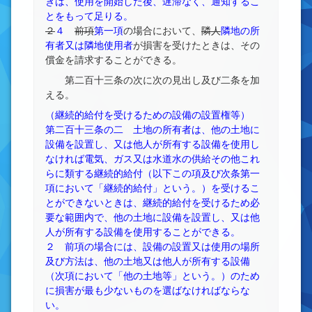
きは、使用を開始した後、遅滞なく、通知するこ
とをもって足りる。
２
４
前項
第一項
の場合において、
隣人
隣地の所
有者又は隣地使用者
が損害を受けたときは、その
償金を請求することができる。
第二百十三条の次に次の見出し及び二条を加
える。
（継続的給付を受けるための設備の設置権等）
第二百十三条の二 土地の所有者は、他の土地に
設備を設置し、又は他人が所有する設備を使用し
なければ電気、ガス又は水道水の供給その他これ
らに類する継続的給付（以下この項及び次条第一
項において「継続的給付」という。）を受けるこ
とができないときは、継続的給付を受けるため必
要な範囲内で、他の土地に設備を設置し、又は他
人が所有する設備を使用することができる。
２ 前項の場合には、設備の設置又は使用の場所
及び方法は、他の土地又は他人が所有する設備
（次項において「他の土地等」という。）のため
に損害が最も少ないものを選ばなければならな
い。